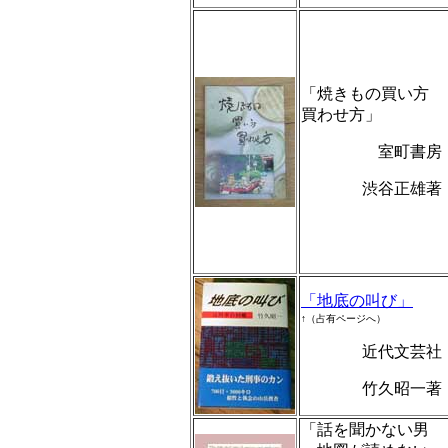
「焼きもの買い方
買わせ方」
室町書
渋谷正雄
「地底の叫び」
↑（占有ページへ）
近代文芸
竹久昭一
「話を聞かない男