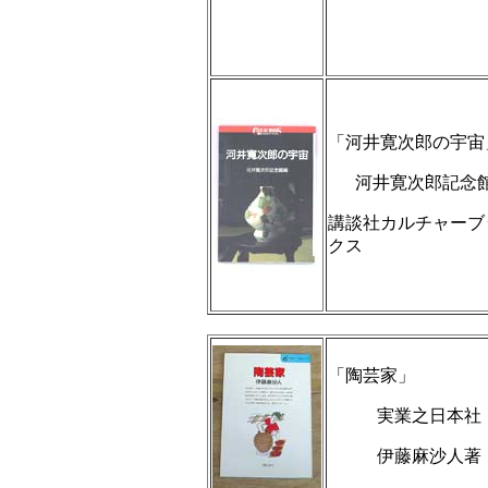
「河井寛次郎の宇宙
河井寛次郎記念
講談社カルチャーブ
クス
「陶芸家」
実業之日本
伊藤麻沙人