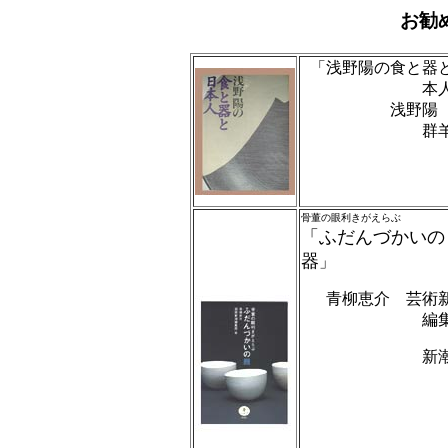
お勧
「浅野陽の食と器
本
浅野陽
群
骨董の眼利きがえらぶ
「ふだんづかいの
器
」
青柳恵介 芸術
編
新