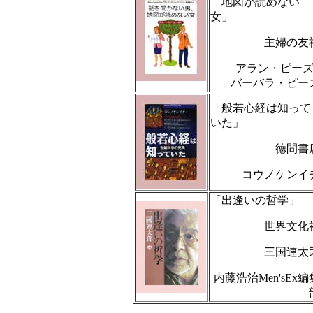
地図が読めない
女」
主婦の友
アラン・ピーズ
バーバラ・ピー
「般若心経は知って
いた」
徳間書
コウノケンイ
「出逢いの哲学」
世界文化
三国連太
内藤浩治Men'sEx編