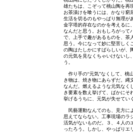
雄たちは、こぞって桃山陶を再
お茶漬けを喰うには、かなり窮
生活を切るのもやっぱり無理が
金字塔的存在なのかを考えるに
なんだと思う。おもしろがって
で、上手で趣があるものを、茶
思う。今になって妙に堅苦しく
の陶はたしかにすばらしいが、
の元気を見なくちゃいけないし
う。
作り手の“元気”なくして、桃
き物は、焼き物にあらずだ。縄
なんだ。燃えるような元気なく
き要素を数え挙げて、ばかにそ
挙げるうちに、元気が失せてい
民藝運動なんてのも、見方によ
思えてならない。工事現場のラ
活気がないものだ。３、４人の
ったろう。しかし、やっぱりエ