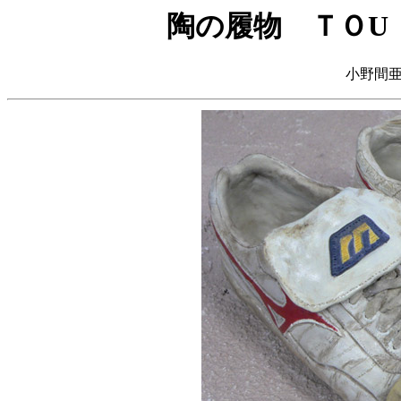
陶の履物 ＴＯU
小野間