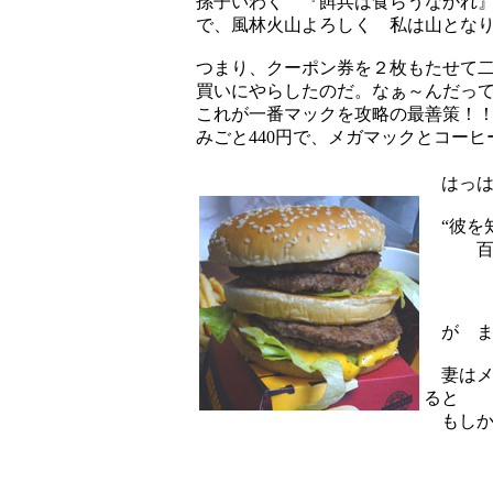
孫子いわく 『餌兵は食らうなかれ
で、風林火山よろしく 私は山とな
つまり、クーポン券を２枚もたせて
買いにやらしたのだ。なぁ～んだっ
これが一番マックを攻略の最善策！
みごと440円で、メガマックとコー
はっは
“彼を
百戦殆
が ま
妻はメ
ると
もしか