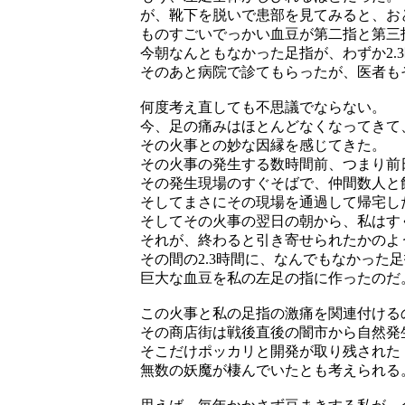
が、靴下を脱いで患部を見てみると、お
ものすごいでっかい血豆が第二指と第三
今朝なんともなかった足指が、わずか2.
そのあと病院で診てもらったが、医者も
何度考え直しても不思議でならない。
今、足の痛みはほとんどなくなってきて
その火事との妙な因縁を感じてきた。
その火事の発生する数時間前、つまり前
その発生現場のすぐそばで、仲間数人と
そしてまさにその現場を通過して帰宅し
そしてその火事の翌日の朝から、私はす
それが、終わると引き寄せられたかのよ
その間の2.3時間に、なんでもなかった
巨大な血豆を私の左足の指に作ったのだ
この火事と私の足指の激痛を関連付ける
その商店街は戦後直後の闇市から自然発
そこだけポッカリと開発が取り残された
無数の妖魔が棲んでいたとも考えられる