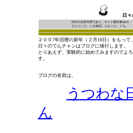
日々
DENの店長代理であり、サイト製作者denの
ひとりごと。にせ格言。たわごと。ぐち。
２００7年旧暦の新年（２月18日）をもって
日々のでんチャンはブログに移行します。
とりあえず、実験的に始めてみますのでよろ
す。
ブログの名前は、
うつわな
ん